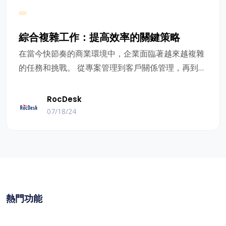
綜合複雜工作：提高效率的關鍵策略
在當今快節奏的商業環境中，企業面臨著越來越複雜
的任務和挑戰。 從專案管理到客戶關係管理，再到資
料分析和行銷，各種工作流程往往相互交織，給業務
運營帶來巨大壓力。 如何綜合這些複雜的任務已成為
RocDesk
提高企業效率和競爭力的關鍵戰畧。
07/18/24
熱門功能