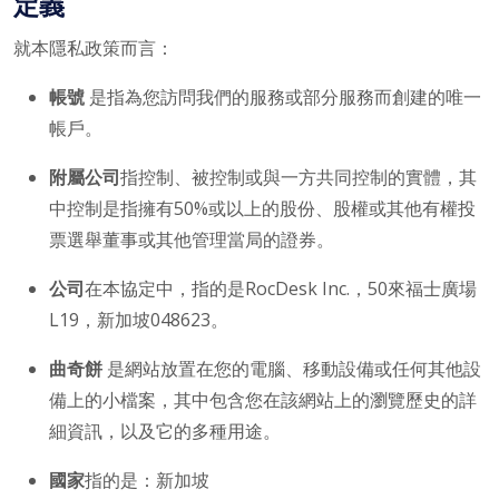
定義
就本隱私政策而言：
帳號
是指為您訪問我們的服務或部分服務而創建的唯一
帳戶。
附屬公司
指控制、被控制或與一方共同控制的實體，其
中控制是指擁有50%或以上的股份、股權或其他有權投
票選舉董事或其他管理當局的證券。
公司
在本協定中，指的是RocDesk Inc.，50來福士廣場
L19，新加坡048623。
曲奇餅
是網站放置在您的電腦、移動設備或任何其他設
備上的小檔案，其中包含您在該網站上的瀏覽歷史的詳
細資訊，以及它的多種用途。
國家
指的是：新加坡