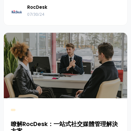
售增長提供了前所未有的機會。 本文將探討為什麼社
RocDesk
交媒體是獲取客戶的最佳管道，並介紹一些利用社交
07/30/24
媒體提高客戶轉化率的策略。
瞭解RocDesk：一站式社交媒體管理解決