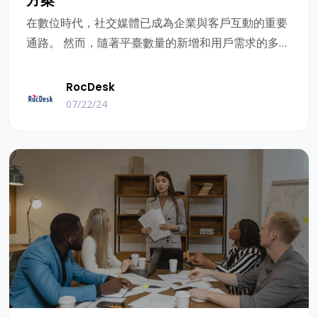
方案
在數位時代，社交媒體已成為企業與客戶互動的重要
通路。 然而，隨著平臺數量的新增和用戶需求的多樣
化，社交媒體管理變得越來越複雜。 如何高效管理多
個社交媒體帳戶，保持與客戶的互動，並保持行銷效
RocDesk
果，已成為許多B2B外貿公司面臨的主要挑戰。
07/22/24
RocDesk作為一站式社交媒體管理解決方案，就是為
了解决這些問題而誕生的。