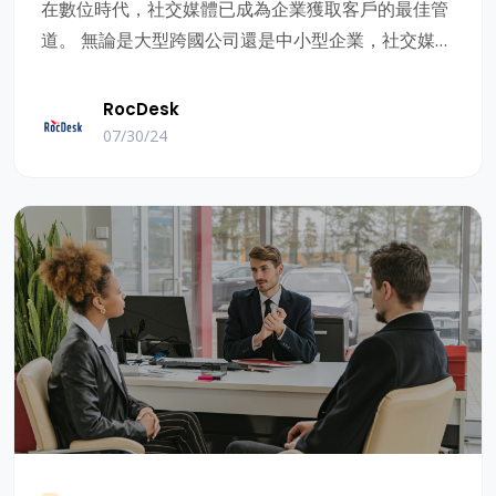
在數位時代，社交媒體已成為企業獲取客戶的最佳管
道。 無論是大型跨國公司還是中小型企業，社交媒體
平臺都為與潛在客戶互動、建立品牌知名度和推動銷
售增長提供了前所未有的機會。 本文將探討為什麼社
RocDesk
交媒體是獲取客戶的最佳管道，並介紹一些利用社交
07/30/24
媒體提高客戶轉化率的策略。