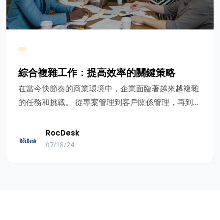
綜合複雜工作：提高效率的關鍵策略
在當今快節奏的商業環境中，企業面臨著越來越複雜
的任務和挑戰。 從專案管理到客戶關係管理，再到資
料分析和行銷，各種工作流程往往相互交織，給業務
運營帶來巨大壓力。 如何綜合這些複雜的任務已成為
RocDesk
提高企業效率和競爭力的關鍵戰畧。
07/18/24