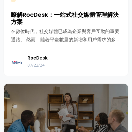
瞭解RocDesk：一站式社交媒體管理解決
方案
在數位時代，社交媒體已成為企業與客戶互動的重要
通路。 然而，隨著平臺數量的新增和用戶需求的多樣
化，社交媒體管理變得越來越複雜。 如何高效管理多
個社交媒體帳戶，保持與客戶的互動，並保持行銷效
RocDesk
果，已成為許多B2B外貿公司面臨的主要挑戰。
07/22/24
RocDesk作為一站式社交媒體管理解決方案，就是為
了解决這些問題而誕生的。