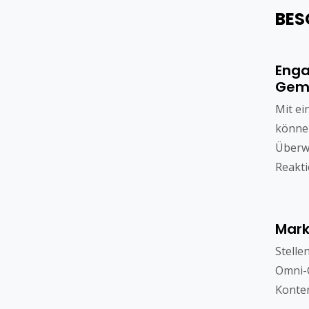
BES
Enga
Gem
Mit ei
können
Überw
Reakti
Mark
Stelle
Omni-
Konte