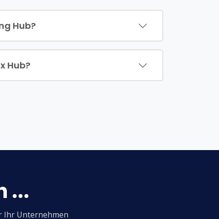
ing Hub?
ox Hub?
 ...
er Ihr Unternehmen