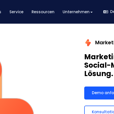
D
s
Service
Ressourcen
Unternehmen
Market
Marketi
Social
Lösung.
Demo anfo
Konsultati