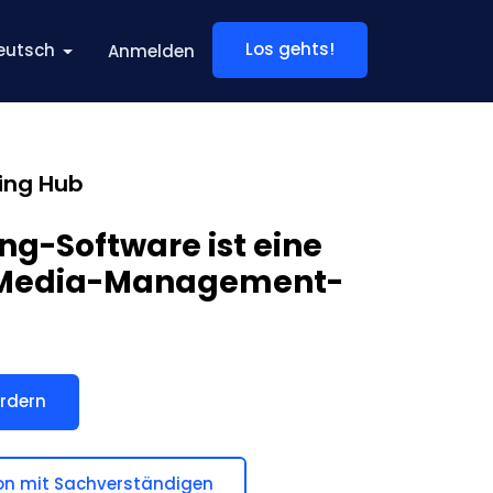
Los gehts!
eutsch
Anmelden
ing Hub
ng-Software ist eine
-Media-Management-
rdern
on mit Sachverständigen